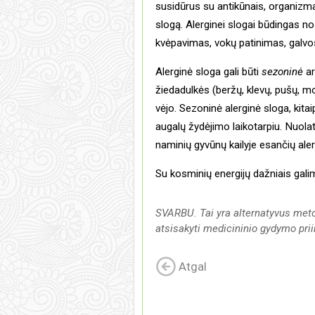
susidūrus su antikūnais, organizmas
slogą. Alerginei slogai būdingas no
kvėpavimas, vokų patinimas, galv
Alerginė sloga gali būti
sezoninė
a
žiedadulkės (beržų, klevų, pušų, mo
vėjo. Sezoninė alerginė sloga, kit
augalų žydėjimo laikotarpiu. Nuolat
naminių gyvūnų kailyje esančių ale
Su kosminių energijų dažniais galima
SVARBU. Tai yra alternatyvus meto
atsisakyti medicininio gydymo pri
Atgal