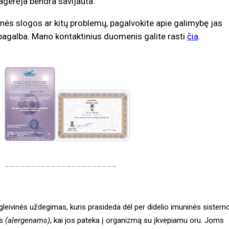
agerėja bendra savijauta.
ginės slogos ar kitų problemų, pagalvokite apie galimybę jas
agalba. Mano kontaktinius duomenis galite rasti
čia
.
______________________
gleivinės uždegimas, kuris prasideda dėl per didelio imuninės sistem
ms
(alergenams)
, kai jos pateka į organizmą su įkvepiamu oru. Joms