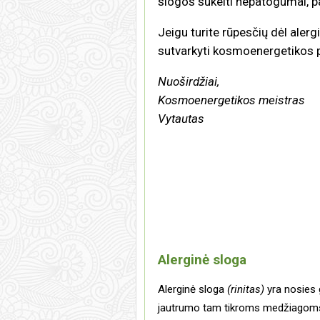
slogos sukelti nepatogumai, p
Jeigu turite rūpesčių dėl aler
sutvarkyti kosmoenergetikos p
Nuoširdžiai,
Kosmoenergetikos meistras
Vytautas
Alerginė sloga
Alerginė sloga
(rinitas)
yra nosies 
jautrumo tam tikroms medžiago