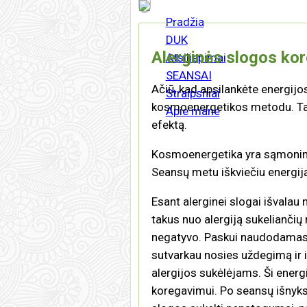
Pradžia
DUK
Alerginės slogos ko
Atsiliepimai
SEANSAI
Ačiū, kad apsilankėte energijos
Straipsniai
kosmoenergetikos metodu. Tai al
Apie mane
efektą.
Kosmoenergetika yra sąmoning
Seansų metu iškviečiu energij
Esant alerginei slogai išvalau 
takus nuo alergiją sukeliančių 
negatyvo. Paskui naudodamas 
sutvarkau nosies uždegimą ir
alergijos sukėlėjams. Ši energi
koregavimui. Po seansų išnyksta