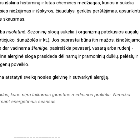
 išskiria histaminą ir kitas chemines medžiagas, kurios ir sukelia
sies niežėjimas ir išskyros, čiaudulys, gerklės perštėjimas, apsunkint
os skausmas.
rba
nuolatinė
. Sezoninę slogą sukelia į organizmą patekusios augalų
tiejuko, šunažolės ir kt.). Jos paprastai būna itin mažos, išnešiojam
aip dar vadinama
šienlige
, pasireiškia pavasarį, vasarą arba rudenį -
inė alerginė sloga prasideda dėl namų ir pramoninių dulkių, pelėsių ir
rgenų poveikio.
 atstatyti sveiką nosies gleivinę ir sutvarkyti alergiją.
das, kuris nėra laikomas įprastine medicinos praktika. Nereikia
imant energetinius seansus.
_______________