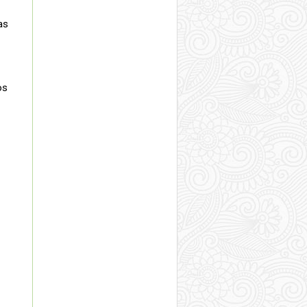
as
os