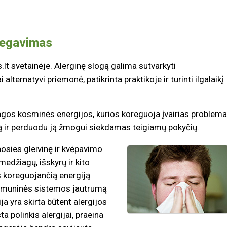
regavimas
.lt svetainėje. Alerginę slogą galima sutvarkyti
ternatyvi priemonė, patikrinta praktikoje ir turinti ilgalaikį
os kosminės energijos, kurios koreguoja įvairias problema
ą ir perduodu ją žmogui siekdamas teigiamų pokyčių.
nosies gleivinę ir kvėpavimo
medžiagų, išskyrų ir kito
koreguojančią energiją
 imuninės sistemos jautrumą
ja yra skirta būtent alergijos
 polinkis alergijai, praeina